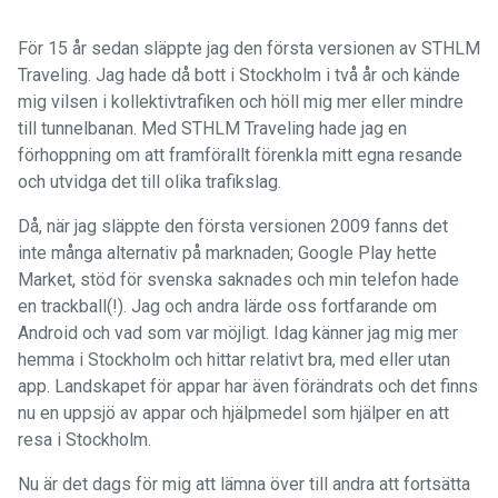
För 15 år sedan släppte jag den första versionen av STHLM
Traveling. Jag hade då bott i Stockholm i två år och kände
mig vilsen i kollektivtrafiken och höll mig mer eller mindre
till tunnelbanan. Med STHLM Traveling hade jag en
förhoppning om att framförallt förenkla mitt egna resande
och utvidga det till olika trafikslag.
Då, när jag släppte den första versionen 2009 fanns det
inte många alternativ på marknaden; Google Play hette
Market, stöd för svenska saknades och min telefon hade
en trackball(!). Jag och andra lärde oss fortfarande om
Android och vad som var möjligt. Idag känner jag mig mer
hemma i Stockholm och hittar relativt bra, med eller utan
app. Landskapet för appar har även förändrats och det finns
nu en uppsjö av appar och hjälpmedel som hjälper en att
resa i Stockholm.
Nu är det dags för mig att lämna över till andra att fortsätta