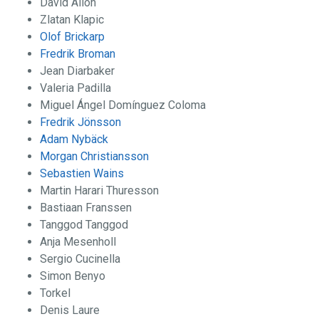
David Allon
Zlatan Klapic
Olof Brickarp
Fredrik Broman
Jean Diarbaker
Valeria Padilla
Miguel Ángel Domínguez Coloma
Fredrik Jönsson
Adam Nybäck
Morgan Christiansson
Sebastien Wains
Martin Harari Thuresson
Bastiaan Franssen
Tanggod Tanggod
Anja Mesenholl
Sergio Cucinella
Simon Benyo
Torkel
Denis Laure